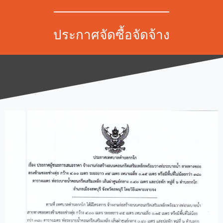
ประกาศจัดซื้อจัดจ้าง