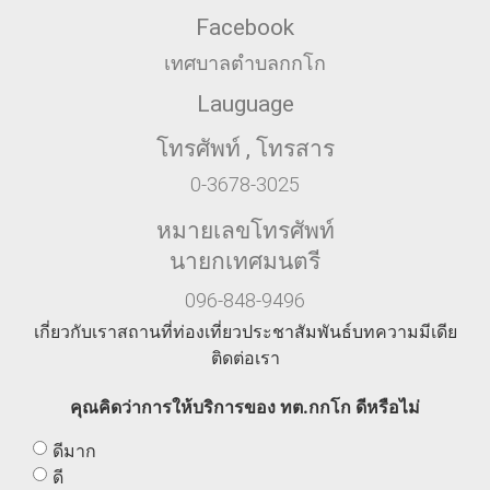
Facebook
เทศบาลตำบลกกโก
Lauguage
โทรศัพท์ , โทรสาร
0-3678-3025
หมายเลขโทรศัพท์
นายกเทศมนตรี
096-848-9496
เกี่ยวกับเรา
สถานที่ท่องเที่ยว
ประชาสัมพันธ์
บทความ
มีเดีย
ติดต่อเรา
คุณคิดว่าการให้บริการของ ทต.กกโก ดีหรือไม่
ดีมาก
ดี